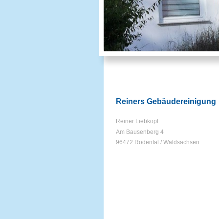
Reiners Gebäudereinigung
Reiner Liebkopf
Am Bausenberg 4
96472 Rödental / Waldsachsen