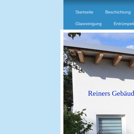
Startseite
Beschichtung
Glasreinigung
Entrümpel
Reiners Gebäud