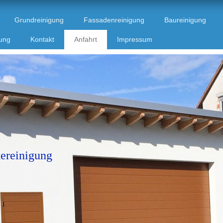
Grundreinigung
Fassadenreinigung
Baureinigung
ung
Kontakt
Anfahrt
Impressum
ereinigung